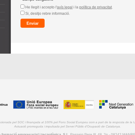
He llegit i accepto l'
avís legal
i la
política de privacitat
.
Si, desitjo rebre informació.
ncionada pel SOC i finançada al 100% pel Fons Social Europeu com a part de la resposta de la
Actuació promoguda i impulsada pel Servei Públic d'Ocupació de Catalunya.
 formació empresarial i tecnològica, S.L.
Passeig Pere III, 48, 2n - 08242 MANRE