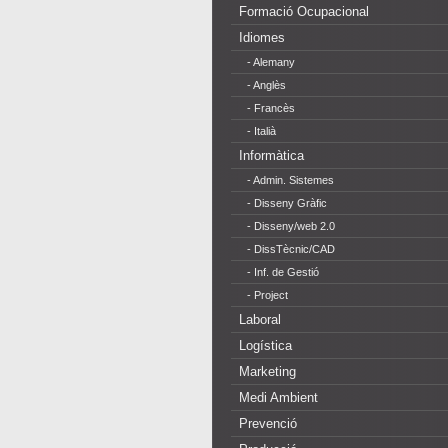
Formació Ocupacional
Idiomes
- Alemany
- Anglès
- Francès
- Italià
Informàtica
- Admin. Sistemes
- Disseny Gràfic
- Disseny/web 2.0
- DissTècnic/CAD
- Inf. de Gestió
- Project
Laboral
Logística
Marketing
Medi Ambient
Prevenció