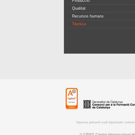
Producció
Qualitat
Recursos humans
Tècnica
Aquesta actuació està impulsada i subve
© CIDET, Centre Internacional de