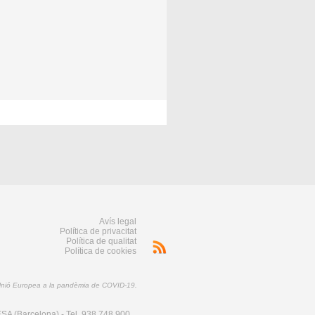
Avís legal
Política de privacitat
Política de qualitat
Política de cookies
 Unió Europea a la pandèmia de COVID-19.
SA (Barcelona) - Tel. 938 748 900