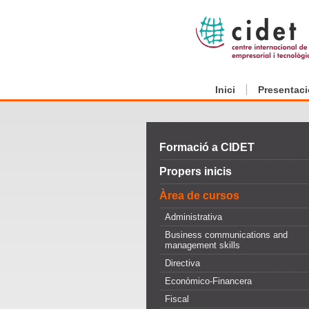
Inici
Presentaci
Formació a CIDET
Propers inicis
Àrea de cursos
Administrativa
Business communications and
management skills
Directiva
Econòmico-Financera
Fiscal