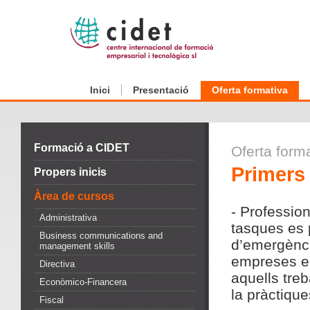
Inici
Presentació
Oferta formativa
Formació a CIDET
Oferta form
Primers 
Propers inicis
Àrea de cursos
- Profession
Administrativa
tasques es 
Business communications and
d’emergènci
management skills
empreses en
Directiva
aquells tre
Econòmico-Financera
la pràctique
Fiscal