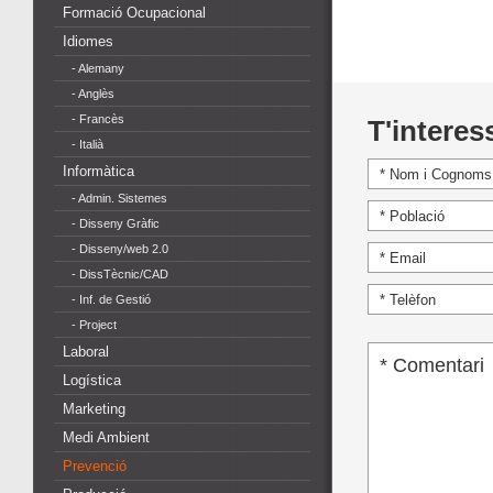
Formació Ocupacional
Idiomes
- Alemany
- Anglès
- Francès
T'interes
- Italià
Informàtica
- Admin. Sistemes
- Disseny Gràfic
- Disseny/web 2.0
- DissTècnic/CAD
- Inf. de Gestió
- Project
Laboral
Logística
Marketing
Medi Ambient
Prevenció