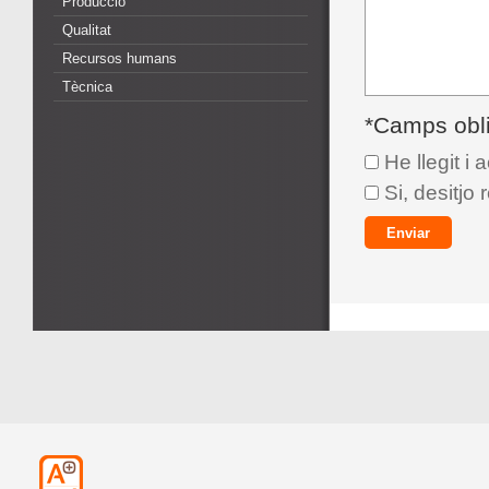
Producció
Qualitat
Recursos humans
Tècnica
*Camps obli
He llegit i 
Si, desitjo 