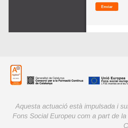
Aquesta actuació està impulsada i s
Fons Social Europeu com a part de la
C