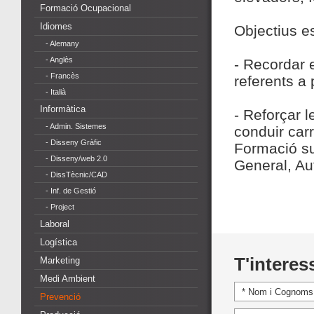
Formació Ocupacional
Idiomes
Objectius es
- Alemany
- Anglès
- Recordar 
- Francès
referents a 
- Italià
Informàtica
- Reforçar 
- Admin. Sistemes
conduir car
- Disseny Gràfic
Formació su
- Disseny/web 2.0
General, Au
- DissTècnic/CAD
- Inf. de Gestió
- Project
Laboral
Logística
T'interes
Marketing
Medi Ambient
Prevenció