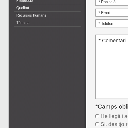
Producció
Qualitat
Recursos humans
Tècnica
*Camps obli
He llegit i 
Si, desitjo 