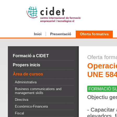
Inici
Presentació
Oferta formativa
Formació a CIDET
Oferta form
Operaci
Propers inicis
UNE 58
Àrea de cursos
Administrativa
FORMACIÓ S
Business communications and
management skills
Objectiu ge
Directiva
Econòmico-Financera
- Capacitar
Fiscal
elevadors, 