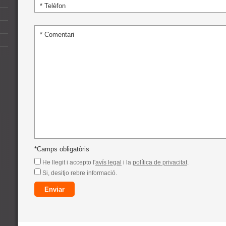
*Camps obligatòris
He llegit i accepto l'
avís legal
i la
política de privacitat
.
Si, desitjo rebre informació.