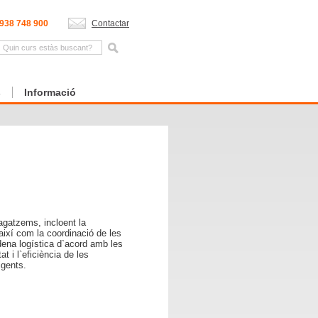
938 748 900
Contactar
s
Informació
agatzems, incloent la
 així com la coordinació de les
dena logística d`acord amb les
at i l`eficiència de les
gents.