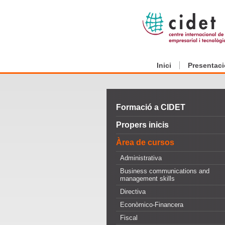
Inici
Presentaci
Formació a CIDET
Propers inicis
Àrea de cursos
Administrativa
Business communications and
management skills
Directiva
Econòmico-Financera
Fiscal