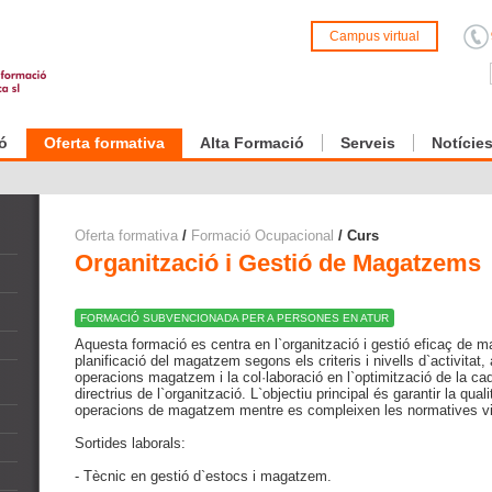
Campus virtual
ó
Oferta formativa
Alta Formació
Serveis
Notície
Oferta formativa
/
Formació Ocupacional
/ Curs
Organització i Gestió de Magatzems
FORMACIÓ SUBVENCIONADA PER A PERSONES EN ATUR
Aquesta formació es centra en l`organització i gestió eficaç de m
planificació del magatzem segons els criteris i nivells d`activitat,
operacions magatzem i la col·laboració en l`optimització de la ca
directrius de l`organització. L`objectiu principal és garantir la qualit
operacions de magatzem mentre es compleixen les normatives vi
Sortides laborals:
- Tècnic en gestió d`estocs i magatzem.