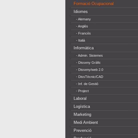
Formació Ocupacional
Idiomes
- Alemany
- Anglès
- Francès
- Italià
Informàtica
- Admin. Sistemes
- Disseny Gràfic
- Disseny/web 2.0
- DissTècnic/CAD
- Inf. de Gestió
- Project
Laboral
Logística
Marketing
Medi Ambient
Prevenció