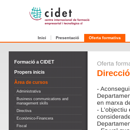
Inici
Presentació
Oferta formativa
Formació a CIDET
Oferta form
Direcció
Propers inicis
Àrea de cursos
- Aconseguir
Administrativa
Departament
Business communications and
en marxa de
management skills
- L’objectiu
Directiva
considerade
Econòmico-Financera
Departamen
Fiscal