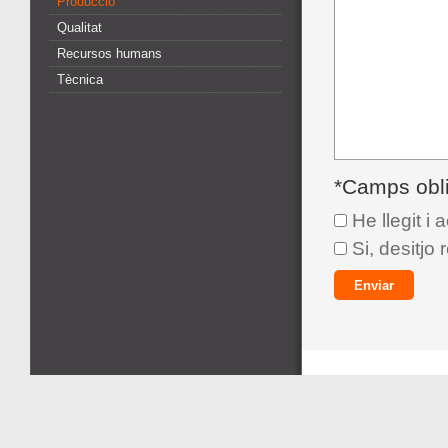
Producció
Qualitat
Recursos humans
Tècnica
*Camps obli
He llegit i 
Si, desitjo 