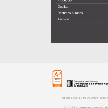
Producció
Qualitat
Recursos humans
Tècnica
Aquesta actuació està impulsada i subve
© CIDET, Centre Internacional de