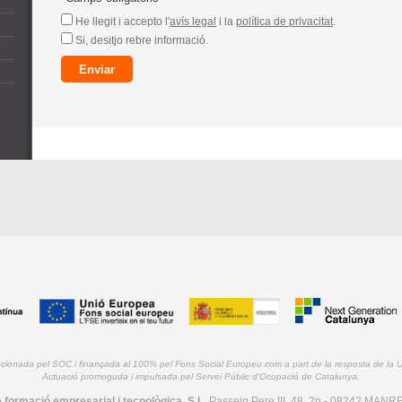
He llegit i accepto l'
avís legal
i la
política de privacitat
.
Si, desitjo rebre informació.
ncionada pel SOC i finançada al 100% pel Fons Social Europeu com a part de la resposta de la
Actuació promoguda i impulsada pel Servei Públic d'Ocupació de Catalunya.
 formació empresarial i tecnològica, S.L.
Passeig Pere III, 48, 2n - 08242 MANRE