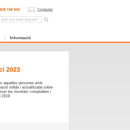
938 748 900
Contactar
s
Informació
ci 2023
tes aquelles persones amb
mació sòlida i actualitzada sobre
èixer les novetats comptables i
i 2019.