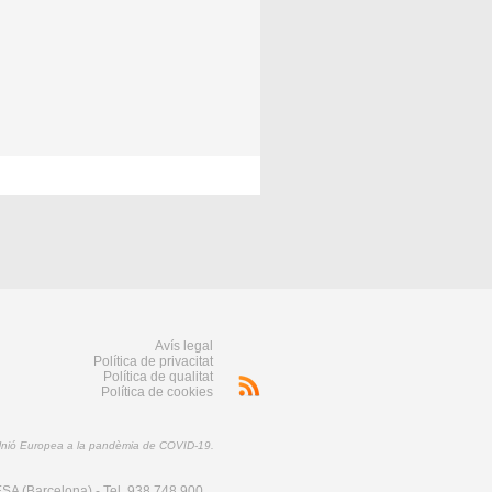
Avís legal
Política de privacitat
Política de qualitat
Política de cookies
 Unió Europea a la pandèmia de COVID-19.
SA (Barcelona) - Tel. 938 748 900