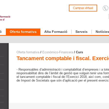
Campus virtual
ó
Oferta formativa
Alta Formació
Serveis
Notície
Oferta formativa
/
Econòmico-Financera
/ Curs
Tancament comptable i fiscal. Exerci
- Responsables d’administració i comptabilitat d’empreses i a to
responsabilitat dins de l’àmbit de gestió que vulguin tenir una for
el tancament comptable i fiscal de l’Exercici 2018, així com, con
de Impost de Societats que són d’aplicació per el present exercic