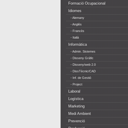
Formació Ocupacional
Idiomes
- Alemany
- Anglès
- Francès
- Italià
Informàtica
- Admin. Sistemes
- Disseny Gràfic
- Disseny/web 2.0
- DissTècnic/CAD
- Inf. de Gestió
- Project
Laboral
Logística
Marketing
Medi Ambient
Prevenció