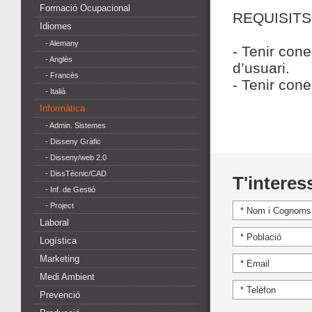
Formació Ocupacional
REQUISITS
Idiomes
- Alemany
- Tenir cone
- Anglès
d’usuari.
- Francès
- Tenir con
- Italià
Informàtica
- Admin. Sistemes
- Disseny Gràfic
- Disseny/web 2.0
- DissTècnic/CAD
T'interes
- Inf. de Gestió
- Project
Laboral
Logística
Marketing
Medi Ambient
Prevenció