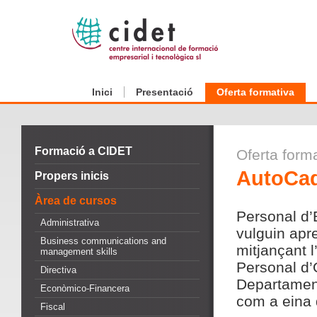
Inici
Presentació
Oferta formativa
Formació a CIDET
Oferta form
AutoCa
Propers inicis
Àrea de cursos
Personal d’
Administrativa
vulguin apr
Business communications and
mitjançant 
management skills
Personal d’
Directiva
Departament
Econòmico-Financera
com a eina d
Fiscal