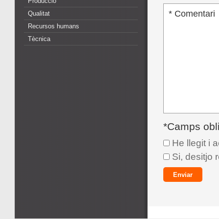
Producció
Qualitat
Recursos humans
Tècnica
*Camps obli
He llegit i 
Si, desitjo 