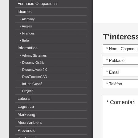
Formació Ocupacional
Idiomes
- Alemany
- Anglès
- Francès
T'interes
- Italià
Informàtica
- Admin. Sistemes
- Disseny Gràfic
- Disseny/web 2.0
- DissTècnic/CAD
- Inf. de Gestió
- Project
Laboral
Logística
Marketing
Medi Ambient
Prevenció