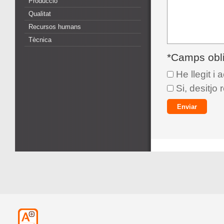
Producció
Qualitat
Recursos humans
Tècnica
*Camps obli
He llegit i 
Si, desitjo 