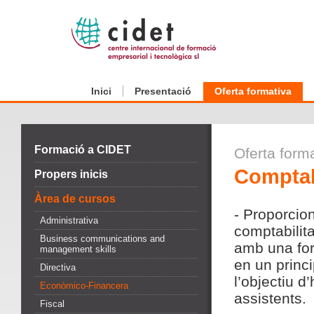
Inici
Presentació
Oferta formativa
Formació a CIDET
Oferta form
Comptab
Propers inicis
Àrea de cursos
- Proporcio
Administrativa
comptabilit
Business communications and
amb una for
management skills
en un princ
Directiva
l’objectiu d
Econòmico-Financera
assistents.
Fiscal