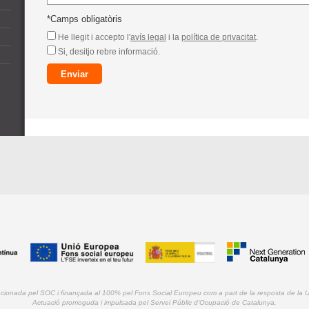
*Camps obligatòris
He llegit i accepto l'
avís legal
i la
política de privacitat
.
Si, desitjo rebre informació.
ncionada pel SOC i finançada al 100% pel Fons Social Europeu com a part de la resposta de la
Actuació promoguda i impulsada pel Servei Públic d'Ocupació de Catalunya.