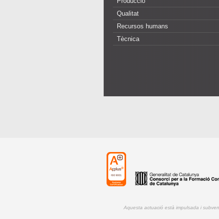
Producció
Qualitat
Recursos humans
Tècnica
Aquesta actuació està impulsada i subve