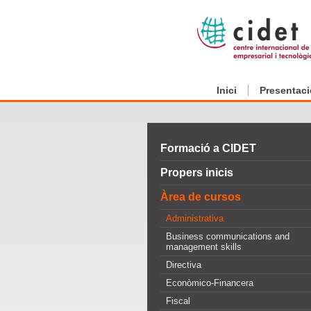
Inici
Presentaci
Formació a CIDET
Propers inicis
Àrea de cursos
Administrativa
Business communications and
management skills
Directiva
Econòmico-Financera
Fiscal