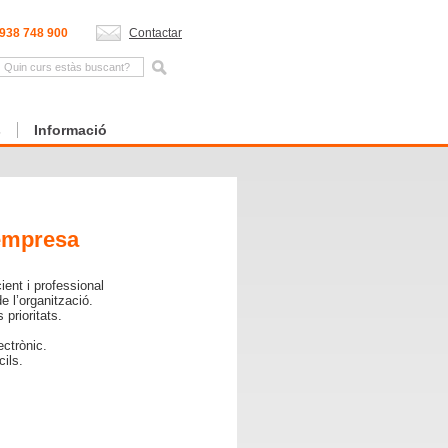
938 748 900
Contactar
s
Informació
`empresa
ient i professional
e l’organització.
prioritats.
ectrònic.
cils.