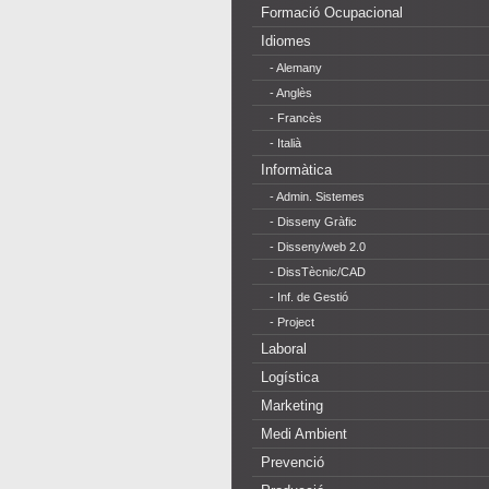
Formació Ocupacional
Idiomes
- Alemany
- Anglès
- Francès
- Italià
Informàtica
- Admin. Sistemes
- Disseny Gràfic
- Disseny/web 2.0
- DissTècnic/CAD
- Inf. de Gestió
- Project
Laboral
Logística
Marketing
Medi Ambient
Prevenció