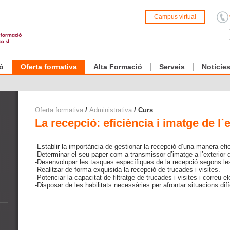
Campus virtual
ó
Oferta formativa
Alta Formació
Serveis
Notície
Oferta formativa
/
Administrativa
/ Curs
La recepció: eficiència i imatge de l
-Establir la importància de gestionar la recepció d’una manera efic
-Determinar el seu paper com a transmissor d’imatge a l’exterior d
-Desenvolupar les tasques específiques de la recepció segons les 
-Realitzar de forma exquisida la recepció de trucades i visites.
-Potenciar la capacitat de filtratge de trucades i visites i correu el
-Disposar de les habilitats necessàries per afrontar situacions difí