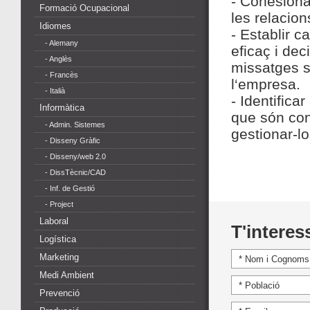
- Cohesionar
Formació Ocupacional
les relacion
Idiomes
- Establir c
- Alemany
eficaç i dec
- Anglès
missatges s
- Francès
l‘empresa.
- Italià
- Identifica
Informàtica
que són con
- Admin. Sistemes
gestionar-
- Disseny Gràfic
- Disseny/web 2.0
- DissTècnic/CAD
- Inf. de Gestió
- Project
Laboral
T'interes
Logística
Marketing
Medi Ambient
Prevenció