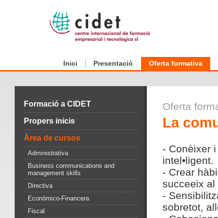
Inici
Presentació
Oferta formativa
Formació a CIDET
Oferta form
La comu
Propers inicis
Àrea de cursos
- Conèixer i
Administrativa
intel•ligent.
Business communications and
- Crear hàb
management skills
succeeix al 
Directiva
- Sensibili
Econòmico-Financera
sobretot, a
Fiscal