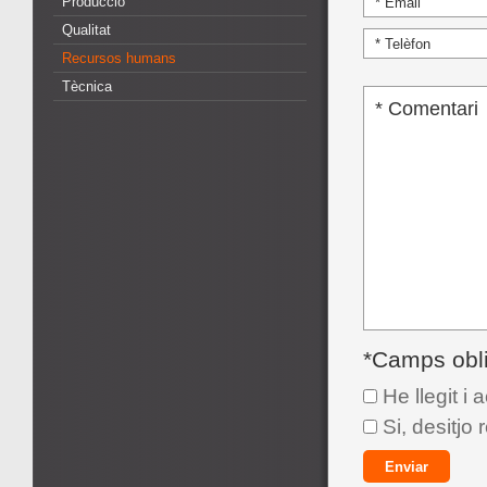
Producció
Qualitat
Recursos humans
Tècnica
*Camps obli
He llegit i 
Si, desitjo 