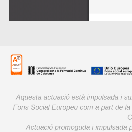
Aquesta actuació està impulsada i s
Fons Social Europeu com a part de la
C
Actuació promoguda i impulsada p