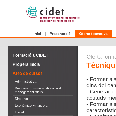
Inici
Presentació
Oferta formativa
Formació a CIDET
Oferta form
Tècniqu
Propers inicis
Àrea de cursos
- Formar al
Administrativa
dins del ca
Business communications and
- Generar c
management skills
actituds men
Directiva
- Formar als
Econòmico-Financera
característi
Fiscal