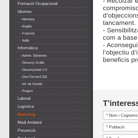
- Recolzar e
Formació Ocupacional
compromisos
Idiomes
d’objeccion
- Alemany
tancament.
- Anglès
- Sensibilit
- Francès
com a base 
- Italià
- Aconsegui
Informàtica
l’objectiu d
- Admin. Sistemes
beneficis pr
- Disseny Gràfic
- Disseny/web 2.0
- DissTècnic/CAD
- Inf. de Gestió
- Project
Laboral
T'interes
Logística
Marketing
Medi Ambient
Prevenció