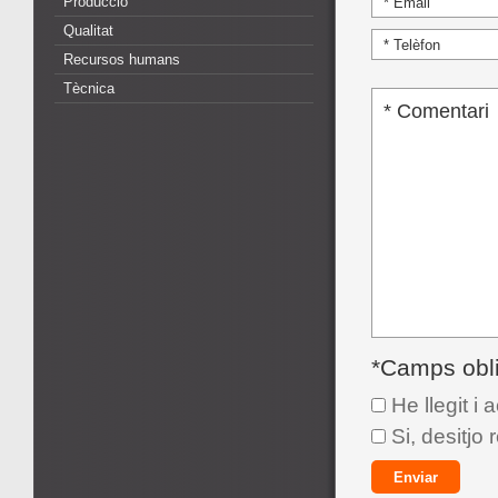
Producció
Qualitat
Recursos humans
Tècnica
*Camps obli
He llegit i 
Si, desitjo 