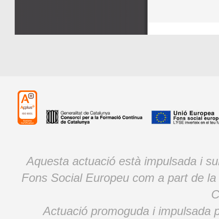
Aquesta actuació està impulsada i s
Fons Social Europeu com a part de la
C
Actuació promoguda i impulsada p