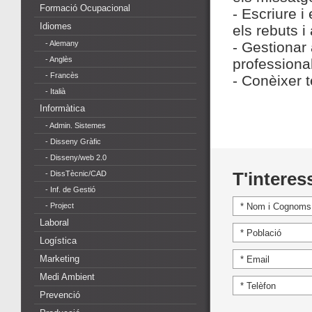
Formació Ocupacional
- Escriure i
Idiomes
els rebuts 
- Alemany
- Gestionar
- Anglès
professiona
- Francès
- Conèixer 
- Italià
Informàtica
- Admin. Sistemes
- Disseny Gràfic
- Disseny/web 2.0
- DissTècnic/CAD
T'interes
- Inf. de Gestió
- Project
Laboral
Logística
Marketing
Medi Ambient
Prevenció