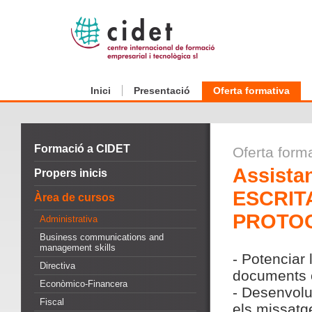
Inici
Presentació
Oferta formativa
Formació a CIDET
Oferta form
Assista
Propers inicis
ESCRIT
Àrea de cursos
PROTO
Administrativa
Business communications and
management skills
- Potenciar
Directiva
documents o
Econòmico-Financera
- Desenvolup
Fiscal
els missatg