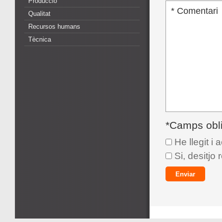
Producció
Qualitat
Recursos humans
Tècnica
*Camps obli
He llegit i 
Si, desitjo 