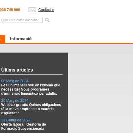
938 748 900
Contactar
s
Informació
Últims articles
08 Maig de 2024
Fes un intensiu real en l’idioma que
necessitis! Nous programes
d’immersió lingüística per adults.
20 Març de 2024
Webinar gratuït: Quines obligacions
té la meva empresa en matèria
d'igualtat?
31 Gener de 2024
Oferta laboral: Gestor/a de
Formació Subvencionada