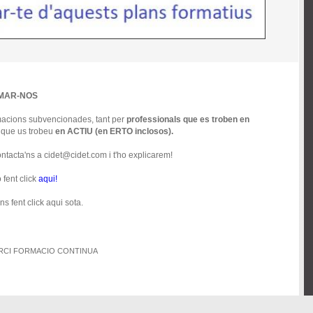
RMAR-NOS
rmacions subvencionades, tant per
professionals que es troben en
 que us trobeu
en ACTIU (en ERTO inclosos).
ntacta'ns a cidet@cidet.com i t'ho explicarem!
 fent click
aqui!
s fent click aqui sota.
ORCI FORMACIO CONTINUA