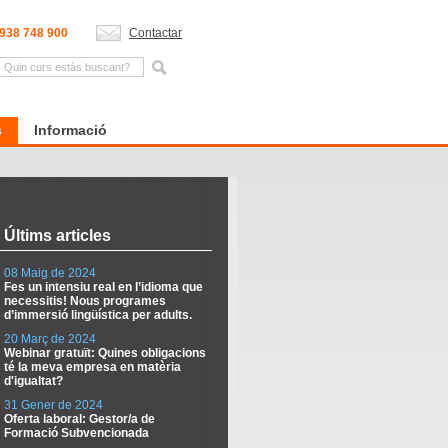
938 748 900
Contactar
s
Informació
Últims articles
08 Maig de 2024
Fes un intensiu real en l’idioma que
necessitis! Nous programes
d’immersió lingüística per adults.
20 Març de 2024
Webinar gratuït: Quines obligacions
té la meva empresa en matèria
d'igualtat?
31 Gener de 2024
Oferta laboral: Gestor/a de
Formació Subvencionada