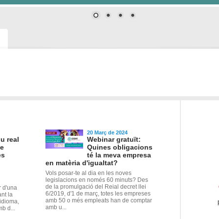
20 Març de 2024
u real
Webinar gratuït:
ue
Quines obligacions
es
té la meva empresa
en matèria d'igualtat?
Vols posar-te al dia en les noves
legislacions en només 60 minuts? Des
de la promulgació del Reial decret llei
r d'una
6/2019, d'1 de març, totes les empreses
nt la
amb 50 o més empleats han de comptar
 idioma,
amb u...
b d...