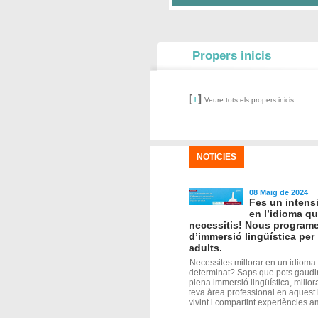
Propers inicis
[
]
+
Veure tots els propers inicis
NOTICIES
08 Maig de 2024
Fes un intensi
en l’idioma q
necessitis! Nous program
d’immersió lingüística per
adults.
Necessites millorar en un idioma
determinat? Saps que pots gaudi
plena immersió lingüística, millora
teva àrea professional en aquest
vivint i compartint experiències am