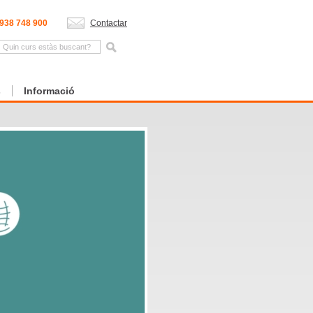
938 748 900
Contactar
s
Informació