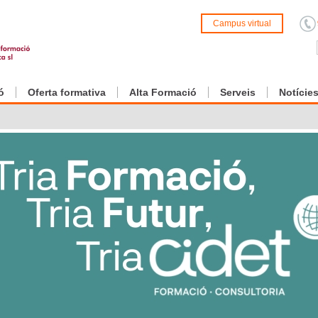
Campus virtual
ó
Oferta formativa
Alta Formació
Serveis
Notície