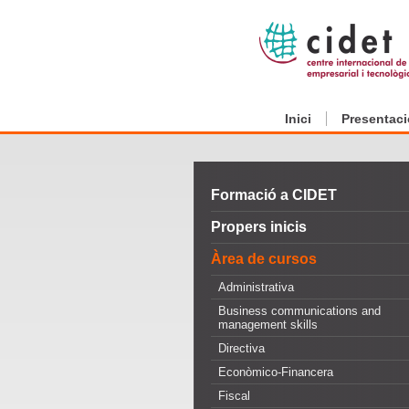
Inici
Presentaci
Formació a CIDET
Propers inicis
Àrea de cursos
Administrativa
Business communications and
management skills
Directiva
Econòmico-Financera
Fiscal