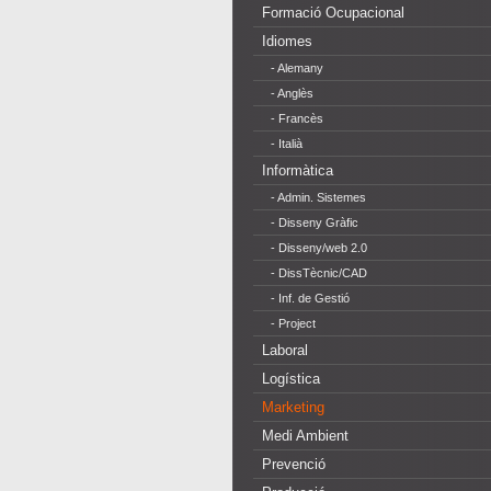
Formació Ocupacional
Idiomes
- Alemany
- Anglès
- Francès
- Italià
Informàtica
- Admin. Sistemes
- Disseny Gràfic
- Disseny/web 2.0
- DissTècnic/CAD
- Inf. de Gestió
- Project
Laboral
Logística
Marketing
Medi Ambient
Prevenció