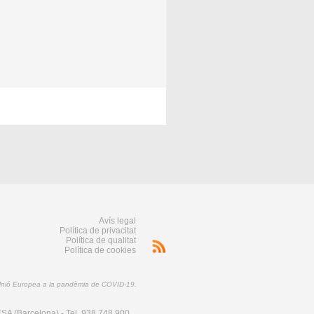
Avís legal
Política de privacitat
Política de qualitat
Política de cookies
 Unió Europea a la pandèmia de COVID-19.
SA (Barcelona) - Tel. 938 748 900