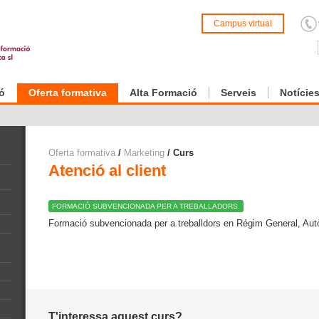
Campus virtual
ó
Oferta formativa
Alta Formació
Serveis
Notície
Oferta formativa
/
Marketing
/ Curs
Atenció al client
FORMACIÓ SUBVENCIONADA PER A TREBALLADORS.
Formació subvencionada per a treballdors en Régim General, Aut
T'interessa aquest curs?