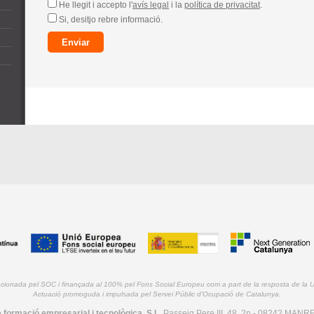
He llegit i accepto l'
avís legal
i la
política de privacitat
.
Si, desitjo rebre informació.
ncionada pel SOC i finançada al 100% pel Fons Social Europeu com a part de la resposta de la
Actuació promoguda i impulsada pel Servei Públic d'Ocupació de Catalunya.
 formació empresarial i tecnològica, S.L.
Passeig Pere III, 48, 2n - 08242 MANRE