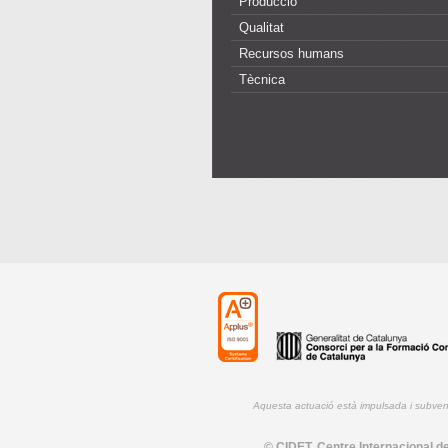
Producció
Qualitat
Recursos humans
Tècnica
Aquesta actuació està impulsada i subve
© CIDET, Centre Internacional de