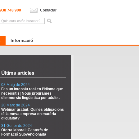
938 748 900
Contactar
s
Informació
Últims articles
08 Maig de 2024
Fes un intensiu real en l’idioma que
necessitis! Nous programes
d’immersió lingüística per adults.
20 Març de 2024
Webinar gratuït: Quines obligacions
té la meva empresa en matèria
d'igualtat?
31 Gener de 2024
Oferta laboral: Gestor/a de
Formació Subvencionada