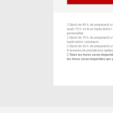
 Opció de 95 h. de preparació a 
quals 75 h. es fa un repàs teòric i
personalitat.
 Opció de 75 h. de preparació a 
repàs teòric i simulacre .
 Opció de 16 h. de preparació a 
8 sessions de psicotècnics aptitudi
 Totes les hores seran impartid
les hores seran impartides per p