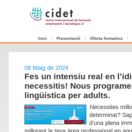
Inici
Presentació
Oferta formativa
08 Maig de 2024
Fes un intensiu real en l’i
necessitis! Nous programe
lingüística per adults.
Necessites millo
determinat? Sap
d'una plena imme
millorant la teva àrea professional en aque