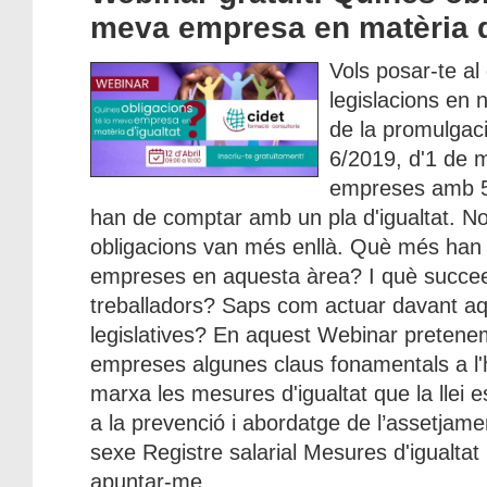
meva empresa en matèria d
Vols posar-te al
legislacions en
de la promulgació
6/2019, d'1 de m
empreses amb 5
han de comptar amb un pla d'igualtat. No
obligacions van més enllà. Què més han 
empreses en aquesta àrea? I què succee
treballadors? Saps com actuar davant a
legislatives? En aquest Webinar pretene
empreses algunes claus fonamentals a l'
marxa les mesures d'igualtat que la llei e
a la prevenció i abordatge de l’assetjame
sexe Registre salarial Mesures d'igualtat P
apuntar-me ...