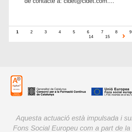
de contacte a: cidet@cidet.com....
1
2
3
4
5
6
7
8
9
14
15
Aquesta actuació està impulsada i s
Fons Social Europeu com a part de la