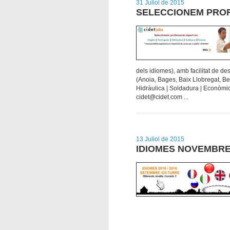
31 Juliol de 2015
SELECCIONEM PROF
dels idiomes), amb facilitat de de
(Anoia, Bages, Baix Llobregat, Be
Hidràulica | Soldadura | Econòmic
cidet@cidet.com ...
13 Juliol de 2015
IDIOMES NOVEMBRE