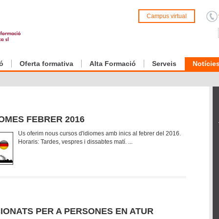
Campus virtual
ó
Oferta formativa
Alta Formació
Serveis
Notície
IOMES FEBRER 2016
Us oferim nous cursos d'idiomes amb inics al febrer del 2016.
Horaris: Tardes, vespres i dissabtes matí. ...
ONATS PER A PERSONES EN ATUR