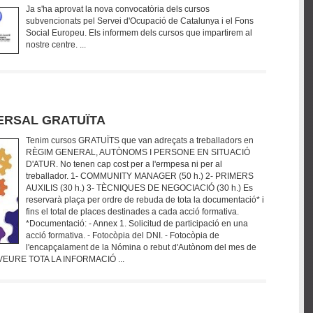
Ja s'ha aprovat la nova convocatòria dels cursos
subvencionats pel Servei d'Ocupació de Catalunya i el Fons
Social Europeu. Els informem dels cursos que impartirem al
nostre centre. ...
ERSAL GRATUÏTA
Tenim cursos GRATUÏTS que van adreçats a treballadors en
RÈGIM GENERAL, AUTÒNOMS I PERSONE EN SITUACIÓ
D'ATUR. No tenen cap cost per a l'ermpesa ni per al
treballador. 1- COMMUNITY MANAGER (50 h.) 2- PRIMERS
AUXILIS (30 h.) 3- TÈCNIQUES DE NEGOCIACIÓ (30 h.) Es
reservarà plaça per ordre de rebuda de tota la documentació* i
fins el total de places destinades a cada acció formativa.
*Documentació: - Annex 1. Solicitud de participació en una
acció formativa. - Fotocòpia del DNI. - Fotocòpia de
l'encapçalament de la Nómina o rebut d'Autònom del mes de
VEURE TOTA LA INFORMACIÓ ...