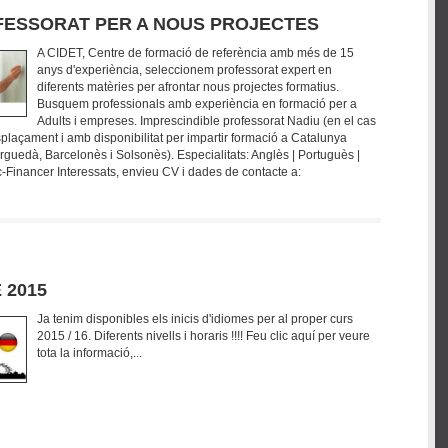
ESSORAT PER A NOUS PROJECTES
A CIDET, Centre de formació de referència amb més de 15
anys d'experiència, seleccionem professorat expert en
diferents matèries per afrontar nous projectes formatius.
Busquem professionals amb experiència en formació per a
Adults i empreses. Imprescindible professorat Nadiu (en el cas
splaçament i amb disponibilitat per impartir formació a Catalunya
rguedà, Barcelonès i Solsonès). Especialitats: Anglès | Portuguès |
-Financer Interessats, envieu CV i dades de contacte a:
 2015
Ja tenim disponibles els inicis d'idiomes per al proper curs
2015 / 16. Diferents nivells i horaris !!!! Feu clic aquí per veure
tota la informació,...