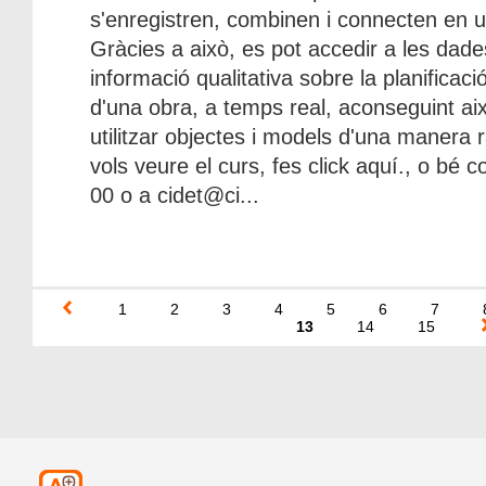
s'enregistren, combinen i connecten en un
Gràcies a això, es pot accedir a les dades
informació qualitativa sobre la planificac
d'una obra, a temps real, aconseguint així 
utilitzar objectes i models d'una manera r
vols veure el curs, fes click aquí., o bé 
00 o a cidet@ci...
1
2
3
4
5
6
7
13
14
15