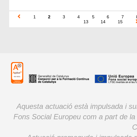
1
2
3
4
5
6
7
13
14
15
Aquesta actuació està impulsada i s
Fons Social Europeu com a part de la
C