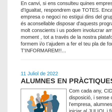
En canvi, si ens consulteu quines empre
d'Igualtat, respondrem que TOTES. Enca
empresa o negoci no estigui dins del gru
és aconsellable disposar d'aquests prog
molt conscients i us podem involucrar amb
moment , tot a través de la nostra plataf
formem i/o t'ajudem a fer el teu pla de 
T’INFORMAREM!!...
11 Juliol de 2022
ALUMNES EN PRÀCTIQUE
Com cada any, CIDE
disposició, i sense
l'empresa, alumnes
iniciar al JULIOL 