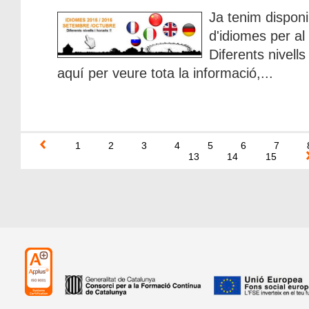
Ja tenim disponib
d'idiomes per al
Diferents nivells 
aquí per veure tota la informació,...
1
2
3
4
5
6
7
13
14
15