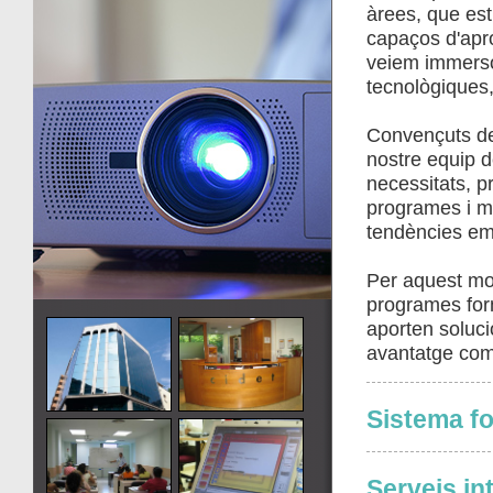
àrees, que est
capaços d'apro
veiem immersos
tecnològiques, 
Convençuts de 
nostre equip d
necessitats, p
programes i me
tendències em
Per aquest mot
programes forma
aporten soluc
avantatge comp
Sistema f
Serveis in