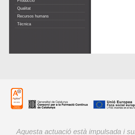
Producció
Qualitat
Recursos humans
Tècnica
Aquesta actuació està impulsada i s