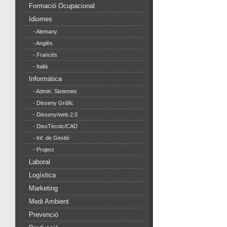
Formació Ocupacional
Idiomes
- Alemany
- Anglès
- Francès
- Italià
Informàtica
- Admin. Sistemes
- Disseny Gràfic
- Disseny/web 2.0
- DissTècnic/CAD
- Inf. de Gestió
- Project
Laboral
Logística
Marketing
Medi Ambient
Prevenció