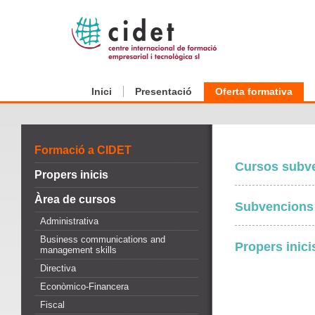
Inici
Presentació
Oferta formativa
Formació a CIDET
Cursos subve
Propers inicis
Àrea de cursos
Subvencions
Administrativa
Business communications and
Propers inici
management skills
Directiva
Econòmico-Financera
Fiscal